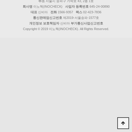
주소
서울시 송파구 가락로 43, 2층 1호
회사명
이노첵(INOCHECK)
사업자 등록번호
645-24-00890
대표
신비아
전화
1566-9357
팩스
02-423-7836
통신판매업신고번호
제2019-서울송파-1577호
개인정보 보호책임자
신비아
부가통신사업신고번호
Copyright © 2019 이노첵(INOCHECK). All Rights Reserved.